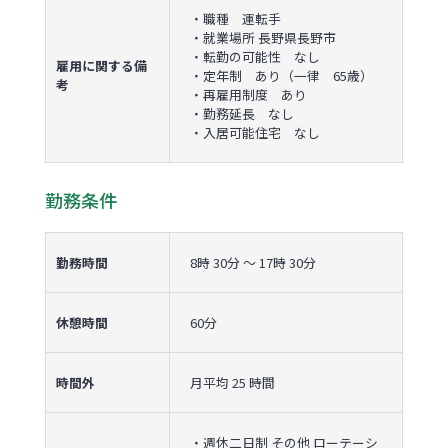
・職種 運転手
・就業場所 長野県長野市
・転勤の可能性 なし
雇用に関する備
・定年制 あり（一律 65歳）
考
・再雇用制度 あり
・勤務延長 なし
・入居可能住宅 なし
勤務条件
勤務時間
8時 30分 〜 17時 30分
休憩時間
60分
時間外
月平均 25 時間
・週休二日制 その他 ローテーシ